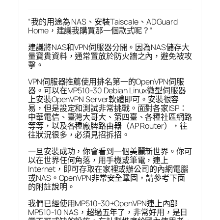
“我的用途為 NAS、安裝Taiscale、ADGuard
Home，建議我購買那一個款式呢？”
建議將NAS和VPN伺服器分開。因為NAS儲存大
量寶貴資料，通常置放於防火牆之內，避免被攻
擊。
VPN伺服器推薦使用排名第一的OpenVPN伺服
器。可以在MP510-30 Debian Linux微型伺服器
上安裝OpenVPN Server軟體即可。安裝很容
易，但是設定和測試非常挑戰。面對各家ISP：
中華電信、臺灣大哥大、第四臺、各種社區網路
等等，以及各種廠牌路由器（AP Router），往
往狀況很多，必須見招拆招。
一旦安裝成功，你會看到一個美麗新世界。你可
以在世界任何角落，用手機或筆電，連上
Internet，即可存取在家裡或辦公司的內網電腦
或NAS。OpenVPN非常安全鞏固，請參考下面
的附註說明。
我們已經使用MP510-30+OpenVPN連上內部
MP510-10 NAS，超過五年了，非常好用，是日