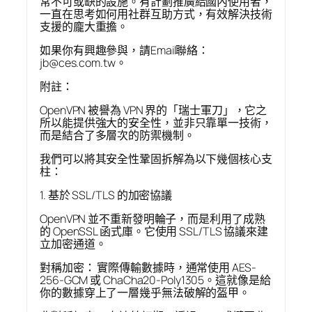
常不可或缺的設施。有計劃推廣給國內使用者，
一直在思考如何用社群互助方式，有效解決技術
支援的龐大重擔。
如果你有興趣參與，請Email聯絡：
jb@ces.com.tw。
附註：
OpenVPN 被譽為 VPN 界的「瑞士軍刀」，它之
所以能提供強大的安全性，並非只靠單一技術，
而是結合了多層次的防禦機制。
我們可以將其安全性鞏固拆解為以下幾個核心支
柱：
1. 基於 SSL/TLS 的加密協議
OpenVPN 並不重新發明輪子，而是利用了成熟
的 OpenSSL 函式庫。它使用 SSL/TLS 協議來建
立加密通道。
對稱加密： 實際傳輸數據時，通常使用 AES-
256-GCM 或 ChaCha20-Poly1305。這就像是給
你的數據穿上了一層幾乎無法破解的盔甲。