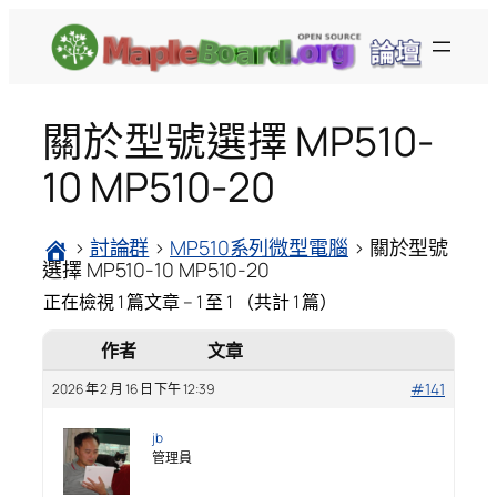
跳
至
主
要
關於型號選擇 MP510-
內
容
10 MP510-20
›
討論群
›
MP510系列微型電腦
›
關於型號
選擇 MP510-10 MP510-20
正在檢視 1 篇文章 – 1 至 1 （共計 1 篇）
作者
文章
#141
2026 年 2 月 16 日 下午 12:39
jb
管理員