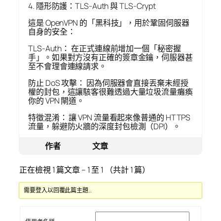
4. 隱形防護：TLS-Auth 與 TLS-Crypt
這是 OpenVPN 的「黑科技」，用於鞏固伺服器
自身的安全：
TLS-Auth： 在正式連線前增加一個「秘密握
手」。如果對方沒有正確的簽章金鑰，伺服器甚
至不會理會連線請求。
防止 DoS 攻擊： 因為伺服器會直接丟棄未經授
權的封包，這讓駭客很難透過大量垃圾流量癱瘓
你的 VPN 閘道。
特徵混淆： 讓 VPN 流量看起來像普通的 HTTPS
流量，躲避防火牆的深度封包檢測（DPI）。
作者
文章
正在檢視 1 篇文章 – 1 至 1 （共計 1 篇）
需要登入以回覆此篇主題…