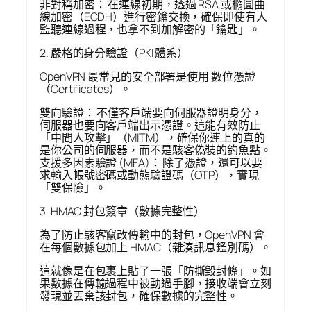
非對稱加密： 在連線初期，透過 RSA 或橢圓曲
線加密（ECDH）進行密鑰交換，確保即使有人
監聽連線過程，也拿不到加解密的「鑰匙」。
2. 嚴格的身分驗證（PKI 體系）
OpenVPN 最常見的安全部署是使用 數位憑證
（Certificates）。
雙向驗證： 不僅客戶端要向伺服器證明身分，
伺服器也要向客戶端出示憑證。這能有效防止
「中間人攻擊」（MITM），確保你連上的真的
是你公司的伺服器，而不是駭客偽裝的釣魚點。
支援多因素驗證 (MFA)： 除了憑證，還可以要
求輸入帳號密碼或動態驗證碼（OTP），實現
「雙保險」。
3. HMAC 封包簽章（數據完整性）
為了防止駭客竄改傳輸中的封包，OpenVPN 會
在每個數據包加上 HMAC（雜湊訊息鑑別碼）。
這就像是在包裹上貼了一張「防撕毀封條」。如
果數據在傳輸過程中被動過手腳，接收端會立刻
發現並丟棄該封包，確保數據的完整性。