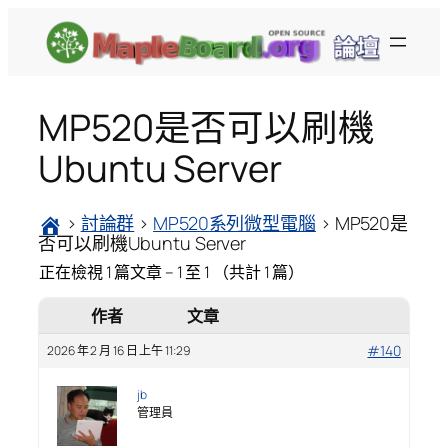
跳
至
主
要
MP520是否可以刷機
內
容
Ubuntu Server
›
討論群
›
MP520系列微型電腦
›
MP520是
否可以刷機Ubuntu Server
正在檢視 1 篇文章 – 1 至 1 （共計 1 篇）
作者
文章
#140
2026 年 2 月 16 日 上午 11:29
jb
管理員